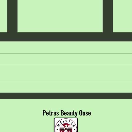
☀️ Barfuß durch den Sommer 🦶
🌸💙 
Arbei
✨
Petras Beauty Oase