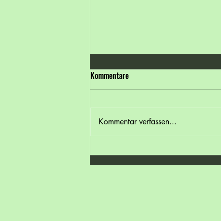
Kommentare
Kommentar verfassen...
🌞 Hitzewelle in Österreich – gönn
deinen Füßen eine Abkühlung! 👣
❄️