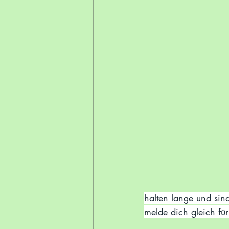
halten lange und sin
melde dich gleich für