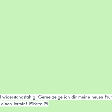
d widerstandsfähig. Gerne zeige ich dir meine neuen Früh
 einen Termin! 🌸Petra 🌸