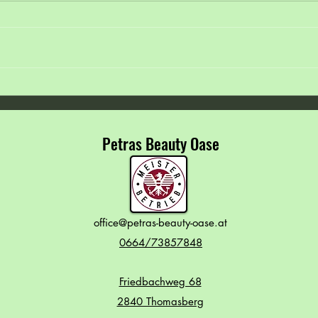
☀️ Barfuß durch den Sommer 🦶
🌸💙 
Arbei
✨
Petras Beauty Oase
office@petras-beauty-oase.at
0664/73857848
Friedbachweg 68
2840 Thomasberg