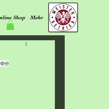
nline Shop
Mehr
🤓😍