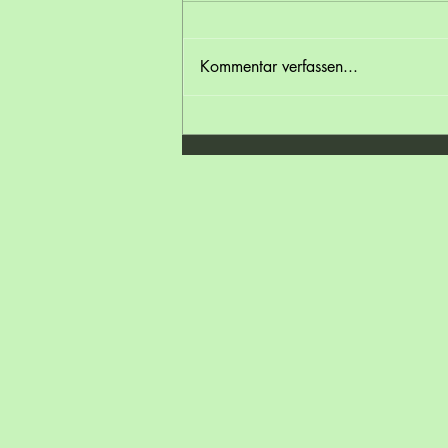
Kommentar verfassen...
🌞 Hitzewelle in Österreich – gönn
deinen Füßen eine Abkühlung! 👣
❄️