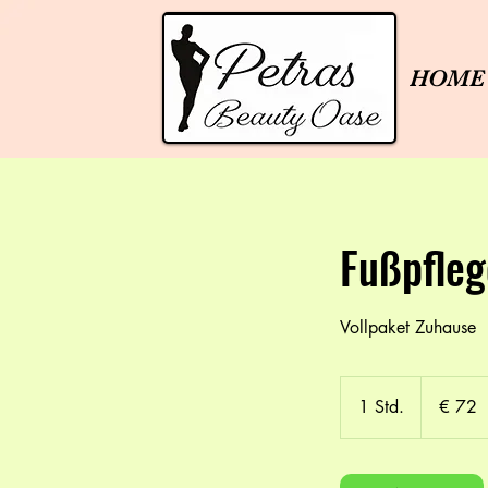
HOME
Fußpfleg
Vollpaket Zuhause
72
Euro
1 Std.
1
€ 72
S
t
d