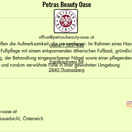
Petras Beauty Oase
office@petras-beauty-oase.at
ßen die Aufmerksamkeit, die sie verdienen: Im Rahmen eines Haus
0664/73857848
e Fußpflege mit einem entspannenden ätherischen Fußbad, gründlic
g, der Behandlung eingewachsener Nägel sowie einer pflegenden
Friedbachweg 68
e und rundum verwöhnte Füße in Ihrer gewohnten Umgebung.
2840 Thomasberg
kerzen, Ildokerzen, Heilsteinbehandlung
y-oase.at
auerbichl, Österreich