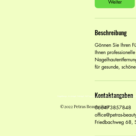
Weiter
Beschreibung
Gönnen Sie Ihren Fü
Ihnen professionell
Nagelhautentfernun
für gesunde, schön
Kontaktangaben
Nageldesign, Acrylnägel, Gelnägel, Soft Sugaring, Wimpernverlängerung,
Wollfühlbehandlung, Körper
©2022 Petras Beauty Oase
066473857848
office@petras-beaut
Friedbachweg 68, S