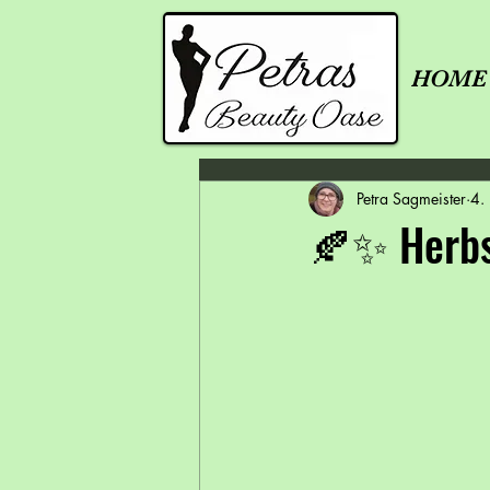
HOME
Petra Sagmeister
4.
🍂✨ Herbst