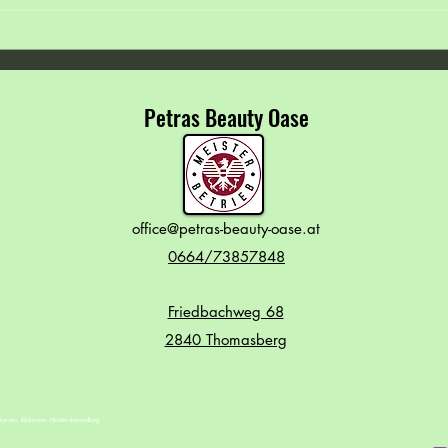
☀️ Barfuß durch den Sommer 🦶
🌸💙 
Arbei
✨
Petras Beauty Oase
office@petras-beauty-oase.at
0664/73857848
Friedbachweg 68
2840 Thomasberg
kerzen, Ildokerzen, Heilsteinbehandlung