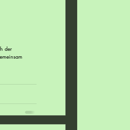
h der 
 gemeinsam 
!