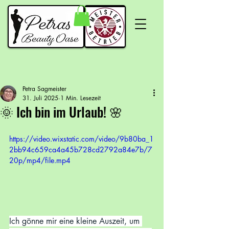
Petra Sagmeister
31. Juli 2025
1 Min. Lesezeit
🌞 Ich bin im Urlaub! 🌸
https://video.wixstatic.com/video/9b80ba_1
2bb94c659ca4a45b728cd2792a84e7b/7
20p/mp4/file.mp4
Ich gönne mir eine kleine Auszeit, um 