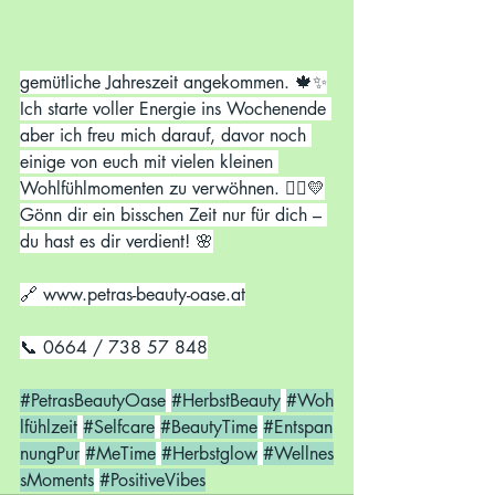
gemütliche Jahreszeit angekommen. 🍁✨
Ich starte voller Energie ins Wochenende 
aber ich freu mich darauf, davor noch 
einige von euch mit vielen kleinen 
Wohlfühlmomenten zu verwöhnen. 💆‍♀️💛
Gönn dir ein bisschen Zeit nur für dich – 
du hast es dir verdient! 🌸
🔗 
www.petras-beauty-oase.at
📞 0664 / 738 57 848
#PetrasBeautyOase
#HerbstBeauty
#Woh
lfühlzeit
#Selfcare
#BeautyTime
#Entspan
nungPur
#MeTime
#Herbstglow
#Wellnes
sMoments
#PositiveVibes