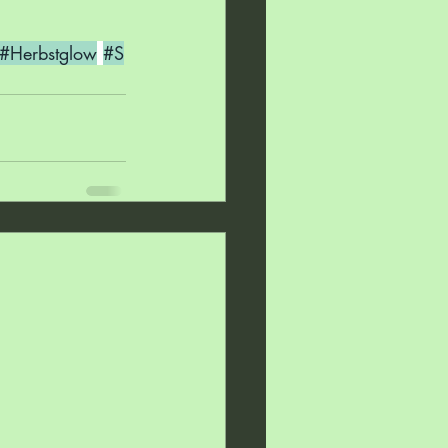
#Herbstglow
#S