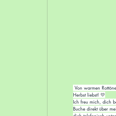
 Von warmen Rottönen bis zu elegantem Schimmer – deine Nägel verraten, dass du den 
Herbst liebst! 💛
Ich freu mich, dich 
Buche direkt über m
dich telefonisch un