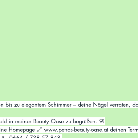
bald in meiner Beauty Oase zu begrüßen. 🌸
eine Homepage 🔗 
www.petras-beauty-oase.at
 deinen Ter
ter 📞 0664 / 738 57 848.