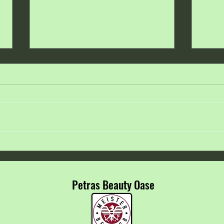
☀️ Barfuß durch den Sommer 🦶
🌸💙 
Arbei
✨
Petras Beauty Oase