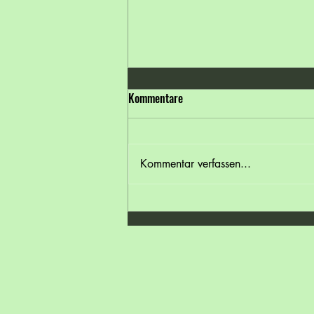
Kommentare
Kommentar verfassen...
🌞 Hitzewelle in Österreich – gönn
deinen Füßen eine Abkühlung! 👣
❄️