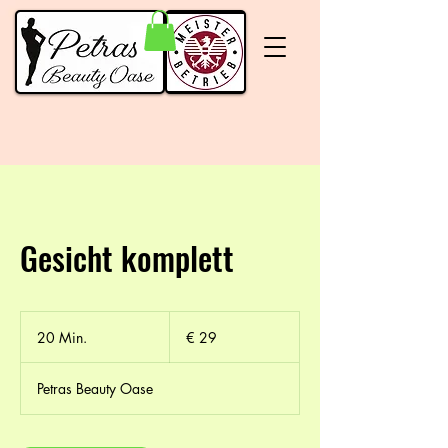
Gesicht komplett
29
Euro
20 Min.
2
€ 29
0
M
Petras Beauty Oase
i
n
.