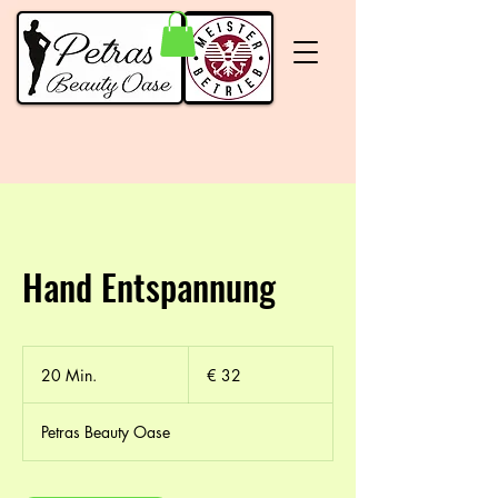
Hand Entspannung
32
Euro
20 Min.
2
€ 32
0
M
Petras Beauty Oase
i
n
.