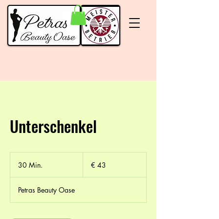
Unterschenkel
43
Euro
30 Min.
3
€ 43
0
M
Petras Beauty Oase
i
n
.